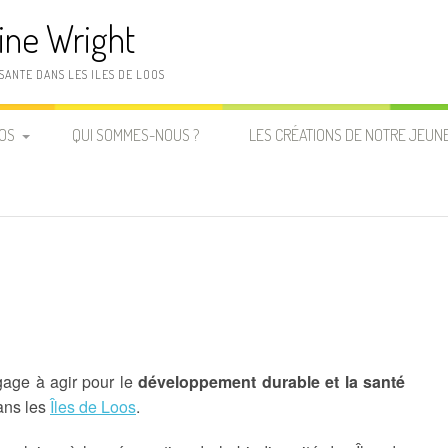
ine Wright
SANTE DANS LES ILES DE LOOS
OOS
QUI SOMMES-NOUS ?
LES CRÉATIONS DE NOTRE JEUNE
LE PREMIER LIVRE D’EMMANUEL
CAMARA EST ÉDITÉ !
L’ÎLE DE LA MAGIE
KIRIA, UNE ENFANT DES ÎLES
IVE
gage à agir pour le
développement durable et la santé
ans les
Îles de Loos
.