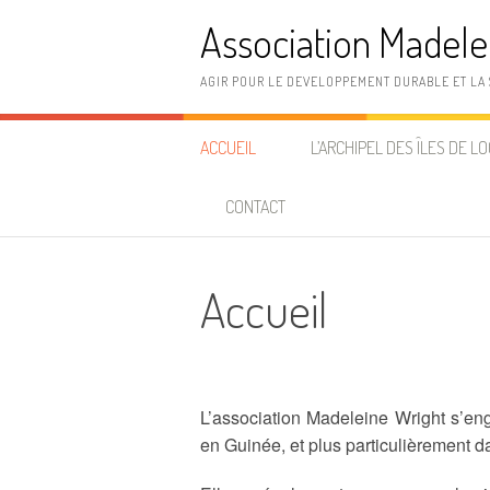
Aller
Association Madele
au
contenu
AGIR POUR LE DEVELOPPEMENT DURABLE ET LA 
ACCUEIL
L’ARCHIPEL DES ÎLES DE L
SITUATION GÉOGRAPHIQUE
CONTACT
ORIGINES
Accueil
HISTOIRE
POPULATIONS ET ACTIVITÉS
ORGANISATION ADMINISTRAT
L’association Madeleine Wright s’en
ET INFRASTRUCTURES
en Guinée, et plus particulièrement d
ENJEUX