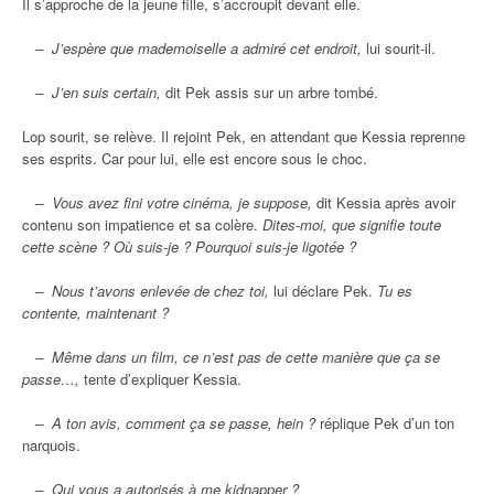
Il s’approche de la jeune fille, s’accroupit devant elle.
– J’espère que mademoiselle a admiré cet endroit,
lui sourit-il.
– J’en suis certain,
dit Pek assis sur un arbre tombé.
Lop sourit, se relève. Il rejoint Pek, en attendant que Kessia reprenne
ses esprits. Car pour lui, elle est encore sous le choc.
– Vous avez fini votre cinéma, je suppose,
dit Kessia après avoir
contenu son impatience et sa colère.
Dites-moi, que signifie toute
cette scène ? Où suis-je ? Pourquoi suis-je ligotée ?
– Nous t’avons enlevée de chez toi,
lui déclare Pek.
Tu es
contente, maintenant ?
– Même dans un film, ce n’est pas de cette manière que ça se
passe…,
tente d’expliquer Kessia.
– A ton avis, comment ça se passe, hein ?
réplique Pek d’un ton
narquois.
– Qui vous a autorisés à me kidnapper ?