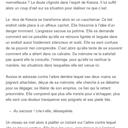
merveilleuse ? Le doute clignote dans l’esprit de Kessia. Il lui suffit
alors un coup d’œil sur sa situation pour réaliser ce que c’est.
Le rêve de Kessia se transforme alors en un cauchemar. Ce bel
endroit cède place à un affreux cachot. Elle frissonne à l’idée d’un
danger imminent. L’angoisse secoue sa poitrine. Elle se demande
comment est-ce possible qu’elle se retrouve ligotée et larguée dans
un endroit aussi froidement silencieux et isolé. Elle se sent confuse
de ne pouvoir rien comprendre. C’est alors qu’elle tente de se souvenir
comment elle a atterri dans ce calvaire. Sa mémoire ne la satisfait
pas quand elle la consulte, l’interroge, pour qu’elle lui restitue la
manière, les situations dans lesquelles elle est venue ici.
Assise et adossée contre l’arbre derrière lequel ses deux mains se
joignent attachées, déçue de sa mémoire, elle cherche à se débattre
pour se dégager, se libérer de son emprise, ce lien qui la retient
prisonnière. Elle comprend que plus elle insiste pour s’échapper, plus
elle sent une douleur transpercer ses poignets et ses pieds liés.
– Au secours !
crie-t-elle, désespérée.
Un oiseau se met alors à piailler un instant sur l’arbre contre lequel
elle se trouve captive. Elle lève les yeux, convaincue que l’animal