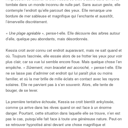
tombée dans un monde inconnu de nulle part. Sans aucun geste, elle
contemple l’endroit qu’elle parcourt des yeux. Elle remarque une
bordure de mer sableuse et magnifique qui l’enchante et aussitôt,
l’émerveille discrètement.
« Une plage agréable »,
pense-t-elle. Elle découvre des arbres autour
d’elle, quelque peu abondants, mais désordonnés.
Kessia croit avoir connu cet endroit auparavant, mais ne sait quand et
où. Toujours fascinée, elle essaie alors de se frotter les yeux pour voir
plus clair, car sa vue lui semble encore floue. Mais quelque chose l’en
empêche.
« Sûrement, mon bracelet est accroché, »
pense-t-elle. Elle
ne se lasse pas d’admirer cet endroit qui lui paraît plus ou moins
familier, et où la mer brille de mille éclats en contact avec les rayons
solaires. Elle ne parvient pas à s’en souvenir. Alors, elle tente de
bouger, de se lever.
La première tentative échouée, Kessia se croit bientôt ankylosée,
comme ça arrive dans les rêves quand on est face à un énorme
danger. Pourtant, cette situation dans laquelle elle se trouve, n’en est
pas le cas, puisqu’elle fait face à toute une généreuse nature. Peut-on
se retrouver hypnotisé ainsi devant une chose magnifique et