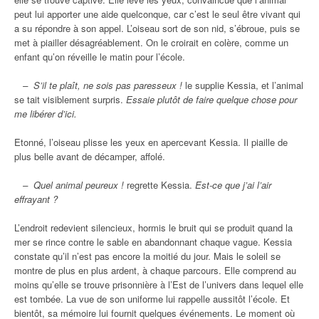
peut lui apporter une aide quelconque, car c’est le seul être vivant qui
a su répondre à son appel. L’oiseau sort de son nid, s’ébroue, puis se
met à piailler désagréablement. On le croirait en colère, comme un
enfant qu’on réveille le matin pour l’école.
– S’il te plaît, ne sois pas paresseux !
le supplie Kessia, et l’animal
se tait visiblement surpris.
Essaie plutôt de faire quelque chose pour
me libérer d’ici.
Etonné, l’oiseau plisse les yeux en apercevant Kessia. Il piaille de
plus belle avant de décamper, affolé.
– Quel animal peureux !
regrette Kessia.
Est-ce que j’ai l’air
effrayant ?
L’endroit redevient silencieux, hormis le bruit qui se produit quand la
mer se rince contre le sable en abandonnant chaque vague. Kessia
constate qu’il n’est pas encore la moitié du jour. Mais le soleil se
montre de plus en plus ardent, à chaque parcours. Elle comprend au
moins qu’elle se trouve prisonnière à l’Est de l’univers dans lequel elle
est tombée. La vue de son uniforme lui rappelle aussitôt l’école. Et
bientôt, sa mémoire lui fournit quelques événements. Le moment où