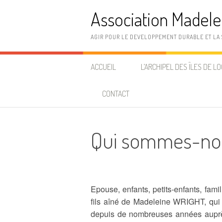
Aller
Association Madele
au
contenu
AGIR POUR LE DEVELOPPEMENT DURABLE ET LA 
ACCUEIL
L’ARCHIPEL DES ÎLES DE L
SITUATION GÉOGRAPHIQUE
CONTACT
ORIGINES
Qui sommes-no
HISTOIRE
POPULATIONS ET ACTIVITÉS
ORGANISATION ADMINISTRAT
Epouse, enfants, petits-enfants, fam
ET INFRASTRUCTURES
fils aîné de Madeleine WRIGHT, qui a
depuis de nombreuses années auprès
ENJEUX