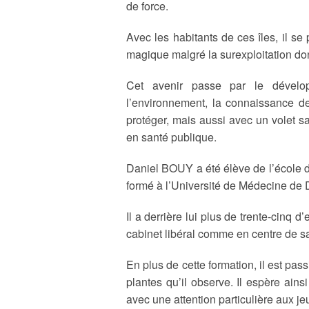
de force.
BIODIVERSITÉ
Avec les habitants de ces îles, il se
magique malgré la surexploitation dont
SANTÉ
Cet avenir passe par le dévelop
ACTUALITÉS
l’environnement, la connaissance de 
protéger, mais aussi avec un volet s
en santé publique.
Daniel BOUY a été élève de l’école 
formé à l’Université de Médecine de 
Il a derrière lui plus de trente-cinq
cabinet libéral comme en centre de sa
En plus de cette formation, il est pas
plantes qu’il observe. Il espère ains
avec une attention particulière aux je