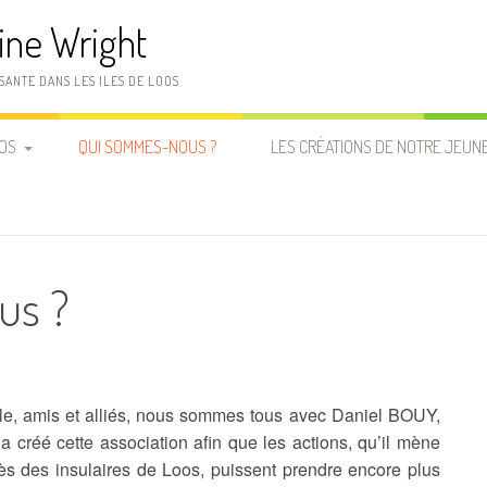
ine Wright
SANTE DANS LES ILES DE LOOS
OOS
QUI SOMMES-NOUS ?
LES CRÉATIONS DE NOTRE JEUNE
LE PREMIER LIVRE D’EMMANUEL
CAMARA EST ÉDITÉ !
L’ÎLE DE LA MAGIE
us ?
KIRIA, UNE ENFANT DES ÎLES
IVE
ille, amis et alliés, nous sommes tous avec Daniel BOUY,
 créé cette association afin que les actions, qu’il mène
 des insulaires de Loos, puissent prendre encore plus