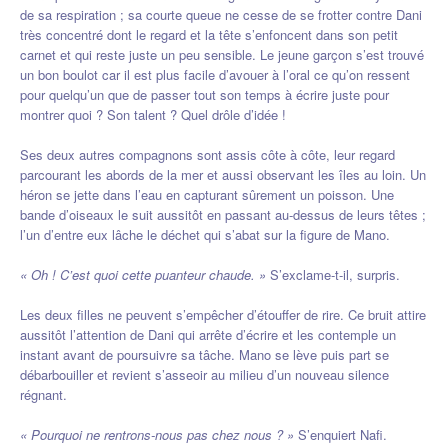
de sa respiration ; sa courte queue ne cesse de se frotter contre Dani
très concentré dont le regard et la tête s’enfoncent dans son petit
carnet et qui reste juste un peu sensible. Le jeune garçon s’est trouvé
un bon boulot car il est plus facile d’avouer à l’oral ce qu’on ressent
pour quelqu’un que de passer tout son temps à écrire juste pour
montrer quoi ? Son talent ? Quel drôle d’idée !
Ses deux autres compagnons sont assis côte à côte, leur regard
parcourant les abords de la mer et aussi observant les îles au loin. Un
héron se jette dans l’eau en capturant sûrement un poisson. Une
bande d’oiseaux le suit aussitôt en passant au-dessus de leurs têtes ;
l’un d’entre eux lâche le déchet qui s’abat sur la figure de Mano.
« Oh ! C’est quoi cette puanteur chaude. »
S’exclame-t-il, surpris.
Les deux filles ne peuvent s’empêcher d’étouffer de rire. Ce bruit attire
aussitôt l’attention de Dani qui arrête d’écrire et les contemple un
instant avant de poursuivre sa tâche. Mano se lève puis part se
débarbouiller et revient s’asseoir au milieu d’un nouveau silence
régnant.
« Pourquoi ne rentrons-nous pas chez nous ? »
S’enquiert Nafi.