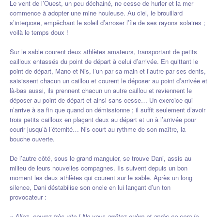
Le vent de l’Ouest, un peu déchainé, ne cesse de hurler et la mer
commence à adopter une mine houleuse. Au ciel, le brouillard
s’interpose, empêchant le soleil d’arroser l’île de ses rayons solaires ;
voilà le temps doux !
Sur le sable courent deux athlètes amateurs, transportant de petits
cailloux entassés du point de départ à celui d’arrivée. En quittant le
point de départ, Mano et Nis, l’un par sa main et l’autre par ses dents,
saisissent chacun un caillou et courent le déposer au point d’arrivée et
là-bas aussi, ils prennent chacun un autre caillou et reviennent le
déposer au point de départ et ainsi sans cesse… Un exercice qui
n’arrive à sa fin que quand on démissionne ; il suffit seulement d’avoir
trois petits cailloux en plaçant deux au départ et un à l’arrivée pour
courir jusqu’à l’éternité… Nis court au rythme de son maître, la
bouche ouverte.
De l’autre côté, sous le grand manguier, se trouve Dani, assis au
milieu de leurs nouvelles compagnes. Ils suivent depuis un bon
moment les deux athlètes qui courent sur le sable. Après un long
silence, Dani déstabilise son oncle en lui lançant d’un ton
provocateur :
«
Allez, courez très vite ! Ne vous arrêtez guère et après ce sera le