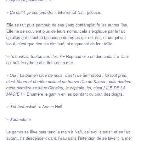
« Ça suffit, je comprends. »
interrompt Nafi, jalouse.
Elle se tait puis parcourt de ses yeux contemplatifs les autres îles.
Elle ne se souvient plus de leurs noms, cela s’explique par le fait
qu’elles ont effectué beaucoup de temps sur cet îlot, et ce qui est
inouï, c’est que rien n’a diminué, ni augmenté de leur taille.
« Tu connais toutes ces îles ? »
Reprend-elle en demandant à Dani
qui suit le rythme des flots de la mer.
« Oui ! Là-bas en face de nous, c’est l’île de Fotoba ; ici tout près,
c’est Room et derrière celle-ci se trouve l’île de Kassa ; puis derrière
cette dernière se situe Conakry, la capitale. Ici, c’est L’ÎLE DE LA
MAGIE ! »
Énumère le gamin en les pointant du bout des doigts.
« J’ai tout oublié. »
Avoue Nafi.
« J’admets. »
Le gamin se lève puis tend la main à Nafi, celle-ci la saisit et en fait
autant. Ils descendent dans l’eau sans l’intention de se laver ; la mer