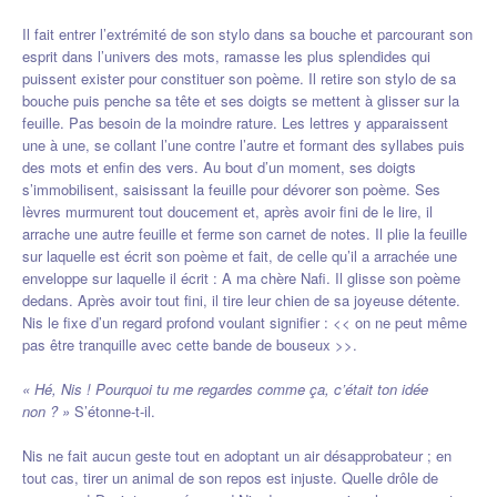
Il fait entrer l’extrémité de son stylo dans sa bouche et parcourant son
esprit dans l’univers des mots, ramasse les plus splendides qui
puissent exister pour constituer son poème. Il retire son stylo de sa
bouche puis penche sa tête et ses doigts se mettent à glisser sur la
feuille. Pas besoin de la moindre rature. Les lettres y apparaissent
une à une, se collant l’une contre l’autre et formant des syllabes puis
des mots et enfin des vers. Au bout d’un moment, ses doigts
s’immobilisent, saisissant la feuille pour dévorer son poème. Ses
lèvres murmurent tout doucement et, après avoir fini de le lire, il
arrache une autre feuille et ferme son carnet de notes. Il plie la feuille
sur laquelle est écrit son poème et fait, de celle qu’il a arrachée une
enveloppe sur laquelle il écrit : A ma chère Nafi. Il glisse son poème
dedans. Après avoir tout fini, il tire leur chien de sa joyeuse détente.
Nis le fixe d’un regard profond voulant signifier : << on ne peut même
pas être tranquille avec cette bande de bouseux >>.
« Hé, Nis ! Pourquoi tu me regardes comme ça, c’était ton idée
non ? »
S’étonne-t-il.
Nis ne fait aucun geste tout en adoptant un air désapprobateur ; en
tout cas, tirer un animal de son repos est injuste. Quelle drôle de