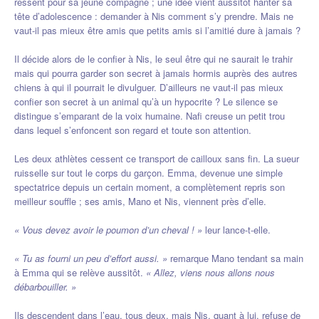
ressent pour sa jeune compagne ; une idée vient aussitôt hanter sa
tête d’adolescence : demander à Nis comment s’y prendre. Mais ne
vaut-il pas mieux être amis que petits amis si l’amitié dure à jamais ?
Il décide alors de le confier à Nis, le seul être qui ne saurait le trahir
mais qui pourra garder son secret à jamais hormis auprès des autres
chiens à qui il pourrait le divulguer. D’ailleurs ne vaut-il pas mieux
confier son secret à un animal qu’à un hypocrite ? Le silence se
distingue s’emparant de la voix humaine. Nafi creuse un petit trou
dans lequel s’enfoncent son regard et toute son attention.
Les deux athlètes cessent ce transport de cailloux sans fin. La sueur
ruisselle sur tout le corps du garçon. Emma, devenue une simple
spectatrice depuis un certain moment, a complètement repris son
meilleur souffle ; ses amis, Mano et Nis, viennent près d’elle.
« Vous devez avoir le poumon d’un cheval ! »
leur lance-t-elle.
« Tu as fourni un peu d’effort aussi. »
remarque Mano tendant sa main
à Emma qui se relève aussitôt.
« Allez, viens nous allons nous
débarbouiller. »
Ils descendent dans l’eau, tous deux, mais Nis, quant à lui, refuse de