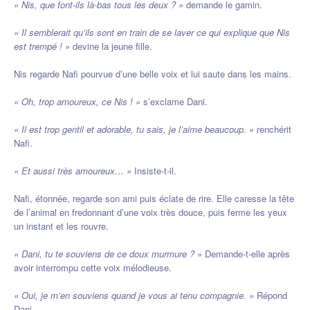
« Nis, que font-ils là-bas tous les deux ? »
demande le gamin.
« Il semblerait qu’ils sont en train de se laver ce qui explique que Nis
est trempé ! »
devine la jeune fille.
Nis regarde Nafi pourvue d’une belle voix et lui saute dans les mains.
« Oh, trop amoureux, ce Nis ! »
s’exclame Dani.
« Il est trop gentil et adorable, tu sais, je l’aime beaucoup. »
renchérit
Nafi.
« Et aussi très amoureux… »
Insiste-t-il.
Nafi, étonnée, regarde son ami puis éclate de rire. Elle caresse la tête
de l’animal en fredonnant d’une voix très douce, puis ferme les yeux
un instant et les rouvre.
« Dani, tu te souviens de ce doux murmure ? »
Demande-t-elle après
avoir interrompu cette voix mélodieuse.
« Oui, je m’en souviens quand je vous ai tenu compagnie. »
Répond
Dani.