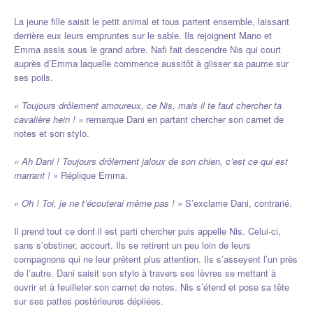
La jeune fille saisit le petit animal et tous partent ensemble, laissant
derrière eux leurs empruntes sur le sable. Ils rejoignent Mano et
Emma assis sous le grand arbre. Nafi fait descendre Nis qui court
auprès d’Emma laquelle commence aussitôt à glisser sa paume sur
ses poils.
« Toujours drôlement amoureux, ce Nis, mais il te faut chercher ta
cavalière hein ! »
remarque Dani en partant chercher son carnet de
notes et son stylo.
« Ah Dani ! Toujours drôlement jaloux de son chien, c’est ce qui est
marrant ! »
Réplique Emma.
« Oh ! Toi, je ne t’écouterai même pas ! »
S’exclame Dani, contrarié.
Il prend tout ce dont il est parti chercher puis appelle Nis. Celui-ci,
sans s’obstiner, accourt. Ils se retirent un peu loin de leurs
compagnons qui ne leur prêtent plus attention. Ils s’asseyent l’un près
de l’autre. Dani saisit son stylo à travers ses lèvres se mettant à
ouvrir et à feuilleter son carnet de notes. Nis s’étend et pose sa tête
sur ses pattes postérieures dépliées.