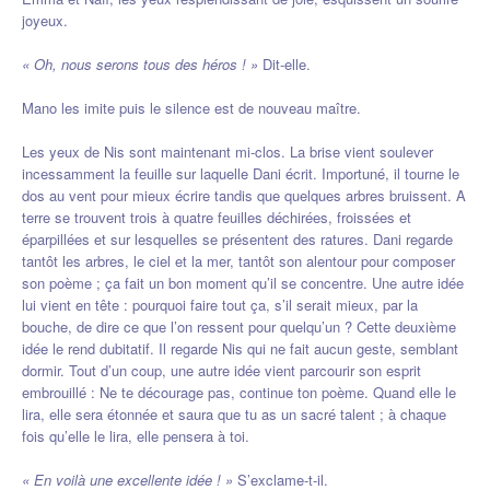
joyeux.
« Oh, nous serons tous des héros ! »
Dit-elle.
Mano les imite puis le silence est de nouveau maître.
Les yeux de Nis sont maintenant mi-clos. La brise vient soulever
incessamment la feuille sur laquelle Dani écrit. Importuné, il tourne le
dos au vent pour mieux écrire tandis que quelques arbres bruissent. A
terre se trouvent trois à quatre feuilles déchirées, froissées et
éparpillées et sur lesquelles se présentent des ratures. Dani regarde
tantôt les arbres, le ciel et la mer, tantôt son alentour pour composer
son poème ; ça fait un bon moment qu’il se concentre. Une autre idée
lui vient en tête : pourquoi faire tout ça, s’il serait mieux, par la
bouche, de dire ce que l’on ressent pour quelqu’un ? Cette deuxième
idée le rend dubitatif. Il regarde Nis qui ne fait aucun geste, semblant
dormir. Tout d’un coup, une autre idée vient parcourir son esprit
embrouillé : Ne te décourage pas, continue ton poème. Quand elle le
lira, elle sera étonnée et saura que tu as un sacré talent ; à chaque
fois qu’elle le lira, elle pensera à toi.
« En voilà une excellente idée ! »
S’exclame-t-il.