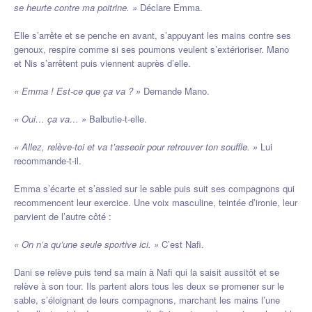
se heurte contre ma poitrine. »
Déclare Emma.
Elle s’arrête et se penche en avant, s’appuyant les mains contre ses
genoux, respire comme si ses poumons veulent s’extérioriser. Mano
et Nis s’arrêtent puis viennent auprès d’elle.
« Emma ! Est-ce que ça va ? »
Demande Mano.
« Oui… ça va… »
Balbutie-t-elle.
« Allez, relève-toi et va t’asseoir pour retrouver ton souffle. »
Lui
recommande-t-il.
Emma s’écarte et s’assied sur le sable puis suit ses compagnons qui
recommencent leur exercice. Une voix masculine, teintée d’ironie, leur
parvient de l’autre côté :
« On n’a qu’une seule sportive ici. »
C’est Nafi.
Dani se relève puis tend sa main à Nafi qui la saisit aussitôt et se
relève à son tour. Ils partent alors tous les deux se promener sur le
sable, s’éloignant de leurs compagnons, marchant les mains l’une