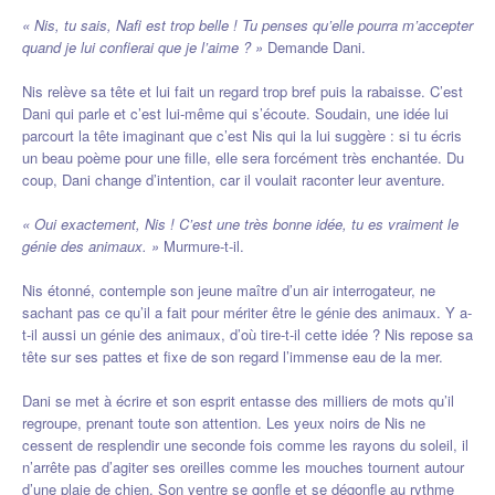
« Nis, tu sais, Nafi est trop belle ! Tu penses qu’elle pourra m’accepter
quand je lui confierai que je l’aime ? »
Demande Dani.
Nis relève sa tête et lui fait un regard trop bref puis la rabaisse. C’est
Dani qui parle et c’est lui-même qui s’écoute. Soudain, une idée lui
parcourt la tête imaginant que c’est Nis qui la lui suggère : si tu écris
un beau poème pour une fille, elle sera forcément très enchantée. Du
coup, Dani change d’intention, car il voulait raconter leur aventure.
« Oui exactement, Nis ! C’est une très bonne idée, tu es vraiment le
génie des animaux. »
Murmure-t-il.
Nis étonné, contemple son jeune maître d’un air interrogateur, ne
sachant pas ce qu’il a fait pour mériter être le génie des animaux. Y a-
t-il aussi un génie des animaux, d’où tire-t-il cette idée ? Nis repose sa
tête sur ses pattes et fixe de son regard l’immense eau de la mer.
Dani se met à écrire et son esprit entasse des milliers de mots qu’il
regroupe, prenant toute son attention. Les yeux noirs de Nis ne
cessent de resplendir une seconde fois comme les rayons du soleil, il
n’arrête pas d’agiter ses oreilles comme les mouches tournent autour
d’une plaie de chien. Son ventre se gonfle et se dégonfle au rythme