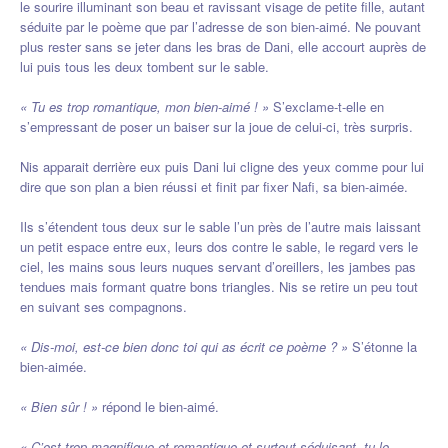
le sourire illuminant son beau et ravissant visage de petite fille, autant
séduite par le poème que par l’adresse de son bien-aimé. Ne pouvant
plus rester sans se jeter dans les bras de Dani, elle accourt auprès de
lui puis tous les deux tombent sur le sable.
« Tu es trop romantique, mon bien-aimé ! »
S’exclame-t-elle en
s’empressant de poser un baiser sur la joue de celui-ci, très surpris.
Nis apparait derrière eux puis Dani lui cligne des yeux comme pour lui
dire que son plan a bien réussi et finit par fixer Nafi, sa bien-aimée.
Ils s’étendent tous deux sur le sable l’un près de l’autre mais laissant
un petit espace entre eux, leurs dos contre le sable, le regard vers le
ciel, les mains sous leurs nuques servant d’oreillers, les jambes pas
tendues mais formant quatre bons triangles. Nis se retire un peu tout
en suivant ses compagnons.
« Dis-moi, est-ce bien donc toi qui as écrit ce poème ? »
S’étonne la
bien-aimée.
« Bien sûr ! »
répond le bien-aimé.
« C’est trop magnifique et romantique et surtout séduisant, tu le