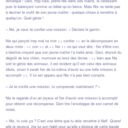
remarque ! Dani, trop rusé, prend Nis dans ses mains, le caressant
puis le balançant comme un bébé qu’on berce. Mais Nis ne tarde pas
à deviner le motif de son jeune maître : quelque chose à remettre à
quelqu’un. Quel génie !
« Nis, je veux te confier une mission. »
Déclare le gamin.
Nis qui perçoit trop mal ce mot << confier >> en le décomposant en
deux mots : << con >> et << fier >> ce qui veut dire : fier d’être con,
s’obstine croyant que son jeune maître l’a traité ainsi. Dani, étonné du
dégoût de leur chien, murmure au bout des lèvres : << bien que Nis
soit le génie des animaux, il est évident qu’il est celui des animaux
idiots, sinon il serait fier de lui-même d’avoir eu une telle mission à
accomplir >>. Il lui est apparu que Nis n’a pas bien compris.
« Je te confie une mission, tu comprends maintenant ? »
Nis le regarde d’un air joyeux et fier d’avoir une mission à accomplir
pour obtenir une récompense. Dani tire l’enveloppe de son carnet de
notes.
« Nis, tu vois ça ? C’est une lettre que tu dois remettre à Nafi. Quand
elle la recevra, tire lui son habit pour qu’elle s’éloigne de cette bande