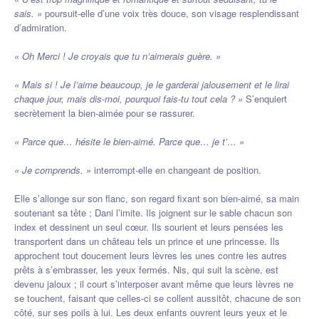
sais. »
poursuit-elle d’une voix très douce, son visage resplendissant
d’admiration.
« Oh Merci ! Je croyais que tu n’aimerais guère. »
« Mais si ! Je l’aime beaucoup, je le garderai jalousement et le lirai
chaque jour, mais dis-moi, pourquoi fais-tu tout cela ? »
S’enquiert
secrètement la bien-aimée pour se rassurer.
« Parce que… hésite le bien-aimé. Parce que… je t’… »
« Je comprends. »
interrompt-elle en changeant de position.
Elle s’allonge sur son flanc, son regard fixant son bien-aimé, sa main
soutenant sa tête ; Dani l’imite. Ils joignent sur le sable chacun son
index et dessinent un seul cœur. Ils sourient et leurs pensées les
transportent dans un château tels un prince et une princesse. Ils
approchent tout doucement leurs lèvres les unes contre les autres
prêts à s’embrasser, les yeux fermés. Nis, qui suit la scène, est
devenu jaloux ; il court s’interposer avant même que leurs lèvres ne
se touchent, faisant que celles-ci se collent aussitôt, chacune de son
côté, sur ses poils à lui. Les deux enfants ouvrent leurs yeux et le