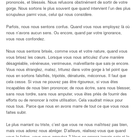
prononcés, et blessés. Nous refusons obstinément de sortir de votre
gorge. Nous sortons le plus souvent que quand intervient l’un des plus
scrupuleux parmi vous, celui qui nous considère.
Parfois, nous nous sentons confus. Quand vous nous employez là où
nous n’avons aucun sens. Ou encore, quand par votre ignorance,
vous nous confondez.
Nous nous sentons brisés, comme vous et votre nature, quand vous
vous brisez les cœurs. Lorsque vous nous articulez d’une manière
désagréable, vénéneuse, venimeuse, malveillante que sais-je encore.
Vous nous étranglez, matez, triturez dans votre gorge à tel point que
nous en sortons falsifiés, tripotés, dénaturés, méconnus. Il faut que
cela cesse. Si vous ne pouvez pas être rigoureux, si vous êtes
incapables de nous bien prononcer, de nous écrire, sans nous blesser,
sans nous tordre, sans nous amputer, vous êtes priés de fournir des
efforts ou de renoncer à notre utilisation. Cela vaudrait mieux pour
nous tous. Parce que nous en avons marre de tout ce que vous nous
faites subir.
Le plus marrant ou triste, c’est que vous ne nous maîtrisez pas bien,
mais vous adorez nous abréger. D’ailleurs, réalisez-vous que quand
vous le faites, vous nous amputez ? Vous ne prenez jamais soin ni le