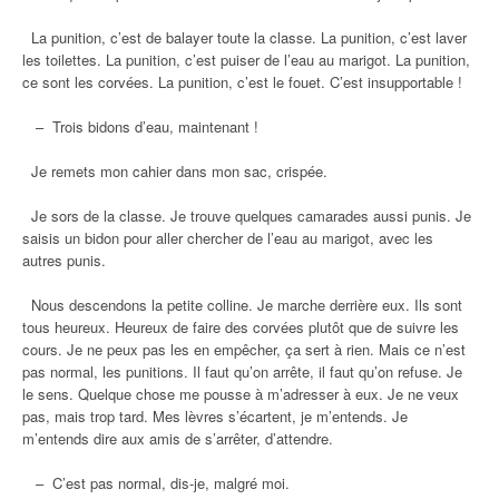
La punition, c’est de balayer toute la classe. La punition, c’est laver
les toilettes. La punition, c’est puiser de l’eau au marigot. La punition,
ce sont les corvées. La punition, c’est le fouet. C’est insupportable !
– Trois bidons d’eau, maintenant !
Je remets mon cahier dans mon sac, crispée.
Je sors de la classe. Je trouve quelques camarades aussi punis. Je
saisis un bidon pour aller chercher de l’eau au marigot, avec les
autres punis.
Nous descendons la petite colline. Je marche derrière eux. Ils sont
tous heureux. Heureux de faire des corvées plutôt que de suivre les
cours. Je ne peux pas les en empêcher, ça sert à rien. Mais ce n’est
pas normal, les punitions. Il faut qu’on arrête, il faut qu’on refuse. Je
le sens. Quelque chose me pousse à m’adresser à eux. Je ne veux
pas, mais trop tard. Mes lèvres s’écartent, je m’entends. Je
m’entends dire aux amis de s’arrêter, d’attendre.
– C’est pas normal, dis-je, malgré moi.