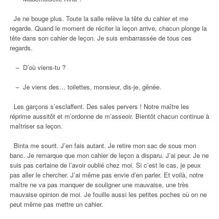
Je ne bouge plus. Toute la salle relève la tête du cahier et me
regarde. Quand le moment de réciter la leçon arrive, chacun plonge la
tête dans son cahier de leçon. Je suis embarrassée de tous ces
regards.
– D’où viens-tu ?
– Je viens des… toilettes, monsieur, dis-je, gênée.
Les garçons s’esclaffent. Des sales pervers ! Notre maître les
réprime aussitôt et m’ordonne de m’asseoir. Bientôt chacun continue à
maîtriser sa leçon.
Binta me sourit. J’en fais autant. Je retire mon sac de sous mon
banc. Je remarque que mon cahier de leçon a disparu. J’ai peur. Je ne
suis pas certaine de l’avoir oublié chez moi. Si c’est le cas, je peux
pas aller le chercher. J’ai même pas envie d’en parler. Et voilà, notre
maître ne va pas manquer de souligner une mauvaise, une très
mauvaise opinion de moi. Je fouille aussi les petites poches où on ne
peut même pas mettre un cahier.