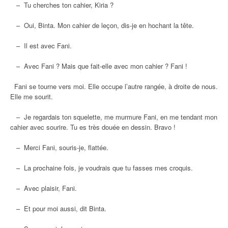
– Tu cherches ton cahier, Kiria ?
– Oui, Binta. Mon cahier de leçon, dis-je en hochant la tête.
– Il est avec Fani.
– Avec Fani ? Mais que fait-elle avec mon cahier ? Fani !
Fani se tourne vers moi. Elle occupe l’autre rangée, à droite de nous.
Elle me sourit.
– Je regardais ton squelette, me murmure Fani, en me tendant mon
cahier avec sourire. Tu es très douée en dessin. Bravo !
– Merci Fani, souris-je, flattée.
– La prochaine fois, je voudrais que tu fasses mes croquis.
– Avec plaisir, Fani.
– Et pour moi aussi, dit Binta.