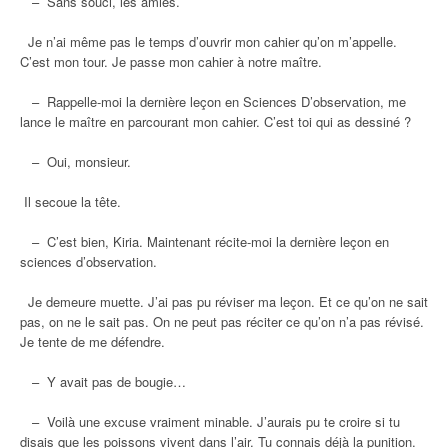
– Sans souci, les amies.
Je n’ai même pas le temps d’ouvrir mon cahier qu’on m’appelle.
C’est mon tour. Je passe mon cahier à notre maître.
– Rappelle-moi la dernière leçon en Sciences D’observation, me
lance le maître en parcourant mon cahier. C’est toi qui as dessiné ?
– Oui, monsieur.
Il secoue la tête.
– C’est bien, Kiria. Maintenant récite-moi la dernière leçon en
sciences d’observation.
Je demeure muette. J’ai pas pu réviser ma leçon. Et ce qu’on ne sait
pas, on ne le sait pas. On ne peut pas réciter ce qu’on n’a pas révisé.
Je tente de me défendre.
– Y avait pas de bougie…
– Voilà une excuse vraiment minable. J’aurais pu te croire si tu
disais que les poissons vivent dans l’air. Tu connais déjà la punition.