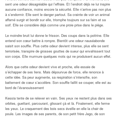
sent une odeur désagréable qui l’effraie. Et l’endroit déjà ne lui inspire
aucune confiance, moins encore la sécurité. Elle n’arrive pas non plus
à s’endormir. Elle sent le danger partout. Sa crainte de voir un animal
affamé surgir et bondir sur elle, triomphe toujours sur sa faim et sa
soif. Elle se considère déjà comme une proie prise dans le piège.
Le moindre bruit lui donne le frisson. Des coups dans la poitrine. Elle
entend son cœur battre à rompre. Bientôt une odeur nauséabonde
saisit son souffle. Plus cette odeur devient intense, plus elle se sent
terrorisée, transpire de grosses gouttes de sueur qui envahissent tout
son corps. Elle murmure quelques mots qui ne produisent aucun effet.
Alors que cette odeur devient vive et proche, elle essaie de
s’échapper de ses liens. Mais dépourvue de force, elle renonce à
cette idée. Sa peur augmente, sa respiration s’intensifie, son
battement de cœur s’accélère. Son souffle faillit se couper, elle est au
bord de l’évanouissement
Kessia tente de se relever en vain. Ses yeux ne restent plus dans ses
orbites, guettant, parcourant, glissant çà et là. Finalement, elle ferme
les yeux. Le craquement des bois secs éveille en elle la chair de
poule. Les images de ses parents, de son petit frère Jego, de son