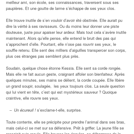
meilleur ami, son école, ses connaissances, traversent sous ses
paupières. Et une goutte de larme s’échappe de ses yeux clos.
Elle trouve inutile de s’en vouloir d’avoir été obstinée. Elle aurait pu
dire la vérité à ses ravisseurs. Ou du moins leur donner une piste
douteuse, juste pour apaiser leur ardeur. Mais tout cela s’avère inutile
maintenant. Alors qu’elle pense, elle entend le bruit des pas qui
s’approchent d’elle. Pourtant, elle n’ose pas rouvrir ses yeux, le
souffle retenu. Elle sent des milliers d’aiguilles transpercer son corps,
plus ces étranges pas semblent plus près.
Soudain, quelque chose étonne Kessia. Elle sent sa corde rongée.
Mais elle ne fait aucun geste, craignant affoler son bienfaiteur. Après
quelques minutes, ses mains se délient, la corde coupée. Elle libère
un grand soupir, soulagée, les yeux toujours clos. La seule question
qui lui vient en tête, c’est qui est mystérieux sauveur ? Quoique
craintive, elle rouvre ses yeux.
– Un écureuil !
s’exclame-t-elle, surprise.
Toute contente, elle se précipite pour prendre l’animal dans ses bras,
mais celui-ci se met sur sa défensive. Prêt à griffer. La jeune fille se
ressaisit puis recule. Elle hausse les épaules, se débarrasse de la