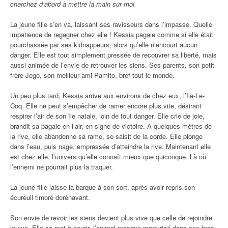
cherchez d’abord à mettre la main sur moi.
La jeune fille s’en va, laissant ses ravisseurs dans l’impasse. Quelle
impatience de regagner chez elle ! Kessia pagaie comme si elle était
pourchassée par ses kidnappeurs, alors qu’elle n’encourt aucun
danger. Elle est tout simplement pressée de recouvrer sa liberté, mais
aussi animée de l’envie de retrouver les siens. Ses parents, son petit
frère Jego, son meilleur ami Pamito, bref tout le monde.
Un peu plus tard, Kessia arrive aux environs de chez eux, l’Ile-Le-
Coq. Elle ne peut s’empêcher de ramer encore plus vite, désirant
respirer l’air de son île natale, loin de tout danger. Elle crie de joie,
brandit sa pagaie en l’air, en signe de victoire. A quelques mètres de
la rive, elle abandonne sa rame, se saisit de la corde. Elle plonge
dans l’eau, puis nage, empressée d’atteindre la rive. Maintenant elle
est chez elle, l’univers qu’elle connaît mieux que quiconque. Là où
l’ennemi ne pourrait plus la traquer.
La jeune fille laisse la barque à son sort, après avoir repris son
écureuil timoré dorénavant.
Son envie de revoir les siens devient plus vive que celle de rejoindre
la rive. Elle se met à courir, l’animal presque martyrisé dans ses bras.