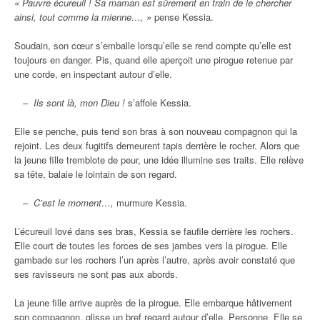
« Pauvre écureuil ! Sa maman est sûrement en train de le chercher
ainsi, tout comme la mienne…, »
pense Kessia.
Soudain, son cœur s’emballe lorsqu’elle se rend compte qu’elle est
toujours en danger. Pis, quand elle aperçoit une pirogue retenue par
une corde, en inspectant autour d’elle.
– Ils sont là, mon Dieu !
s’affole Kessia.
Elle se penche, puis tend son bras à son nouveau compagnon qui la
rejoint. Les deux fugitifs demeurent tapis derrière le rocher. Alors que
la jeune fille tremblote de peur, une idée illumine ses traits. Elle relève
sa tête, balaie le lointain de son regard.
– C’est le moment…,
murmure Kessia.
L’écureuil lové dans ses bras, Kessia se faufile derrière les rochers.
Elle court de toutes les forces de ses jambes vers la pirogue. Elle
gambade sur les rochers l’un après l’autre, après avoir constaté que
ses ravisseurs ne sont pas aux abords.
La jeune fille arrive auprès de la pirogue. Elle embarque hâtivement
son compagnon, glisse un bref regard autour d’elle. Personne. Elle se