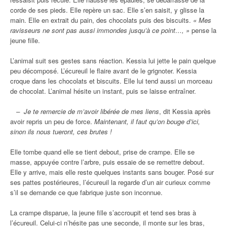
corde de ses pieds. Elle repère un sac. Elle s’en saisit, y glisse la
main. Elle en extrait du pain, des chocolats puis des biscuits.
« Mes
ravisseurs ne sont pas aussi immondes jusqu’à ce point…, »
pense la
jeune fille.
L’animal suit ses gestes sans réaction. Kessia lui jette le pain quelque
peu décomposé. L’écureuil le flaire avant de le grignoter. Kessia
croque dans les chocolats et biscuits. Elle lui tend aussi un morceau
de chocolat. L’animal hésite un instant, puis se laisse entraîner.
– Je te remercie de m’avoir libérée de mes liens
, dit Kessia après
avoir repris un peu de force.
Maintenant, il faut qu’on bouge d’ici,
sinon ils nous tueront, ces brutes !
Elle tombe quand elle se tient debout, prise de crampe. Elle se
masse, appuyée contre l’arbre, puis essaie de se remettre debout.
Elle y arrive, mais elle reste quelques instants sans bouger. Posé sur
ses pattes postérieures, l’écureuil la regarde d’un air curieux comme
s’il se demande ce que fabrique juste son inconnue.
La crampe disparue, la jeune fille s’accroupit et tend ses bras à
l’écureuil. Celui-ci n’hésite pas une seconde, il monte sur les bras,