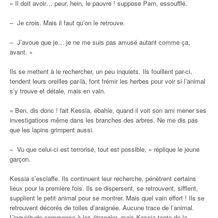
« Il doit avoir… peur, hein, le pauvre ! suppose Pam, essoufflé.
– Je crois. Mais il faut qu’on le retrouve.
– J’avoue que je… je ne me suis pas amusé autant comme ça,
avant. »
Ils se mettent à le rechercher, un peu inquiets. Ils fouillent par-ci,
tendent leurs oreilles par-là, font frémir les herbes pour voir si l’animal
s’y trouve et détale, mais en vain.
« Ben, dis donc ! fait Kessia, ébahie, quand il voit son ami mener ses
investigations même dans les branches des arbres. Ne me dis pas
que les lapins grimpent aussi.
– Vu que celui-ci est terrorisé, tout est possible, » réplique le jeune
garçon.
Kessia s’esclaffe. Ils continuent leur recherche, pénètrent certains
lieux pour la première fois. Ils se dispersent, se retrouvent, sifflent,
supplient le petit animal pour se montrer. Mais quel vain effort ! Ils se
retrouvent décorés de toiles d’araignée. Aucune trace de l’animal.
L’inquiétude commence à les étrangler, mais Kessia tente de la