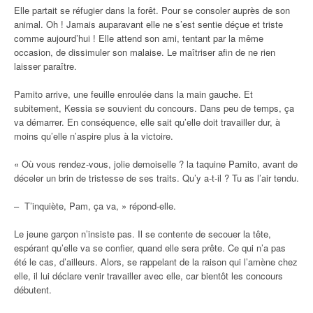
Elle partait se réfugier dans la forêt. Pour se consoler auprès de son
animal. Oh ! Jamais auparavant elle ne s’est sentie déçue et triste
comme aujourd’hui ! Elle attend son ami, tentant par la même
occasion, de dissimuler son malaise. Le maîtriser afin de ne rien
laisser paraître.
Pamito arrive, une feuille enroulée dans la main gauche. Et
subitement, Kessia se souvient du concours. Dans peu de temps, ça
va démarrer. En conséquence, elle sait qu’elle doit travailler dur, à
moins qu’elle n’aspire plus à la victoire.
« Où vous rendez-vous, jolie demoiselle ? la taquine Pamito, avant de
déceler un brin de tristesse de ses traits. Qu’y a-t-il ? Tu as l’air tendu.
– T’inquiète, Pam, ça va, » répond-elle.
Le jeune garçon n’insiste pas. Il se contente de secouer la tête,
espérant qu’elle va se confier, quand elle sera prête. Ce qui n’a pas
été le cas, d’ailleurs. Alors, se rappelant de la raison qui l’amène chez
elle, il lui déclare venir travailler avec elle, car bientôt les concours
débutent.