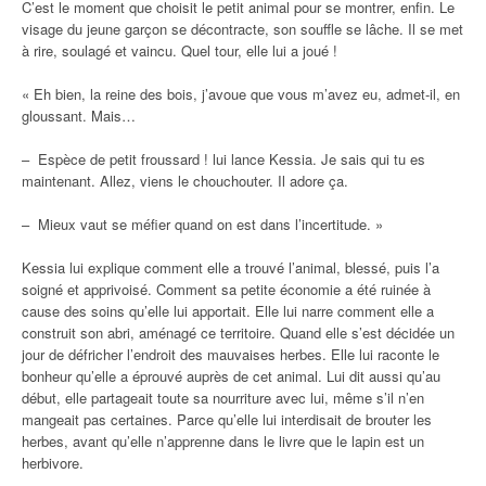
C’est le moment que choisit le petit animal pour se montrer, enfin. Le
visage du jeune garçon se décontracte, son souffle se lâche. Il se met
à rire, soulagé et vaincu. Quel tour, elle lui a joué !
« Eh bien, la reine des bois, j’avoue que vous m’avez eu, admet-il, en
gloussant. Mais…
– Espèce de petit froussard ! lui lance Kessia. Je sais qui tu es
maintenant. Allez, viens le chouchouter. Il adore ça.
– Mieux vaut se méfier quand on est dans l’incertitude. »
Kessia lui explique comment elle a trouvé l’animal, blessé, puis l’a
soigné et apprivoisé. Comment sa petite économie a été ruinée à
cause des soins qu’elle lui apportait. Elle lui narre comment elle a
construit son abri, aménagé ce territoire. Quand elle s’est décidée un
jour de défricher l’endroit des mauvaises herbes. Elle lui raconte le
bonheur qu’elle a éprouvé auprès de cet animal. Lui dit aussi qu’au
début, elle partageait toute sa nourriture avec lui, même s’il n’en
mangeait pas certaines. Parce qu’elle lui interdisait de brouter les
herbes, avant qu’elle n’apprenne dans le livre que le lapin est un
herbivore.