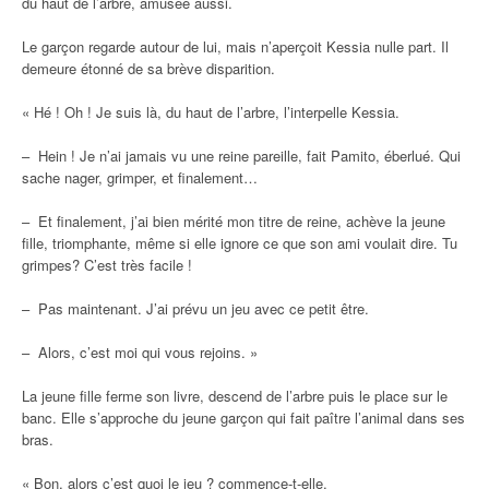
du haut de l’arbre, amusée aussi.
Le garçon regarde autour de lui, mais n’aperçoit Kessia nulle part. Il
demeure étonné de sa brève disparition.
« Hé ! Oh ! Je suis là, du haut de l’arbre, l’interpelle Kessia.
– Hein ! Je n’ai jamais vu une reine pareille, fait Pamito, éberlué. Qui
sache nager, grimper, et finalement…
– Et finalement, j’ai bien mérité mon titre de reine, achève la jeune
fille, triomphante, même si elle ignore ce que son ami voulait dire. Tu
grimpes? C’est très facile !
– Pas maintenant. J’ai prévu un jeu avec ce petit être.
– Alors, c’est moi qui vous rejoins. »
La jeune fille ferme son livre, descend de l’arbre puis le place sur le
banc. Elle s’approche du jeune garçon qui fait paître l’animal dans ses
bras.
« Bon, alors c’est quoi le jeu ? commence-t-elle.