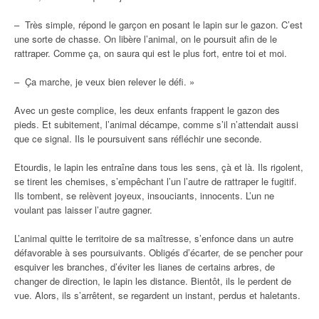
– Très simple, répond le garçon en posant le lapin sur le gazon. C’est
une sorte de chasse. On libère l’animal, on le poursuit afin de le
rattraper. Comme ça, on saura qui est le plus fort, entre toi et moi.
– Ça marche, je veux bien relever le défi. »
Avec un geste complice, les deux enfants frappent le gazon des
pieds. Et subitement, l’animal décampe, comme s’il n’attendait aussi
que ce signal. Ils le poursuivent sans réfléchir une seconde.
Etourdis, le lapin les entraîne dans tous les sens, çà et là. Ils rigolent,
se tirent les chemises, s’empêchant l’un l’autre de rattraper le fugitif.
Ils tombent, se relèvent joyeux, insouciants, innocents. L’un ne
voulant pas laisser l’autre gagner.
L’animal quitte le territoire de sa maîtresse, s’enfonce dans un autre
défavorable à ses poursuivants. Obligés d’écarter, de se pencher pour
esquiver les branches, d’éviter les lianes de certains arbres, de
changer de direction, le lapin les distance. Bientôt, ils le perdent de
vue. Alors, ils s’arrêtent, se regardent un instant, perdus et haletants.