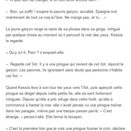
– Bon, ça suffit ! soupire le pauvre garçon, accablé. Epargne-moi
maintenant de tout ce coq-à-l’âne. Ne mange pas, et tu… »
Le jeune garçon range le reste de sa phrase dans sa gorge, intrigué
par quelque chose au moment où il parcourt la mer des yeux. Kessia
le regarde.
« Qu’y a-t-il, Pam ? s’enquiert-elle.
– Regarde cet îlot. Il y a une pirogue qui revient de cet îlot, répond le
garçon. Les pauvres, ils ignoraient sans doute que personne n’habite
cet îlot. »
Quand Kessia lève à son tour les yeux vers l’îlot, puis aperçoit cette
pirogue se diriger depuis cette petite île, elle se sent fortement
intriguée. Depuis qu’elle a pris refuge dans cette forêt, qu’elle a
commencé à hanter la mer, elle n’avait jamais vu une pirogue traîner
dans les parages, même pas une barque passer par-là. « C’est
étrange, » pense-t-elle. Elle ferme le bouquin.
« C’est la première fois que je vois une pirogue fouiner le coin, déclare