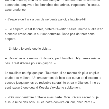
camarade, esquivant les branches des arbres, inspectant l’alentour,
avec prudence.
« J’espère qu’il n’y a pas de serpents par-ci, s’inquiète-t-il.
– Le serpent, c’est la forêt, préfère l’avertir Kessia, même si elle n’en
a encore croisé aucun sur son territoire. Donc pas de forêt sans
serpent.
– Eh bien, je crois que je dois…
– Retourner à la maison ? Jamais, petit trouillard. N’y pense même
pas. C’est ridicule pour un garçon. »
Le trouillard ne réplique pas. Toutefois, il se montre de plus en plus
prudent et méfiant. Un craquement de bois sec ou un cri d’insecte le
secoue jusqu’aux os ou redouble sa crainte et sa méfiance. Il ne se
sent rassuré que quand Kessia s’exclame subitement.
« Voilà mon territoire ! dit-elle avec fierté. Mon univers secret où je
suis la reine des bois. Tu es notre convive du jour, cher Pam ! »