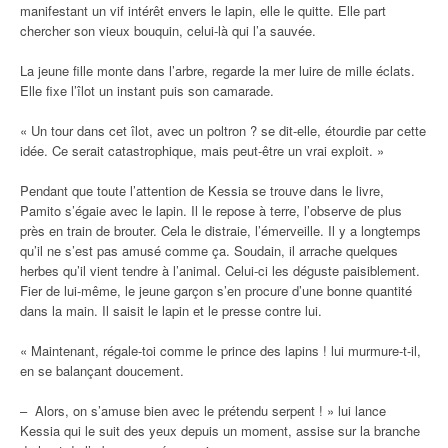
manifestant un vif intérêt envers le lapin, elle le quitte. Elle part
chercher son vieux bouquin, celui-là qui l’a sauvée.
La jeune fille monte dans l’arbre, regarde la mer luire de mille éclats.
Elle fixe l’îlot un instant puis son camarade.
« Un tour dans cet îlot, avec un poltron ? se dit-elle, étourdie par cette
idée. Ce serait catastrophique, mais peut-être un vrai exploit. »
Pendant que toute l’attention de Kessia se trouve dans le livre,
Pamito s’égaie avec le lapin. Il le repose à terre, l’observe de plus
près en train de brouter. Cela le distraie, l’émerveille. Il y a longtemps
qu’il ne s’est pas amusé comme ça. Soudain, il arrache quelques
herbes qu’il vient tendre à l’animal. Celui-ci les déguste paisiblement.
Fier de lui-même, le jeune garçon s’en procure d’une bonne quantité
dans la main. Il saisit le lapin et le presse contre lui.
« Maintenant, régale-toi comme le prince des lapins ! lui murmure-t-il,
en se balançant doucement.
– Alors, on s’amuse bien avec le prétendu serpent ! » lui lance
Kessia qui le suit des yeux depuis un moment, assise sur la branche