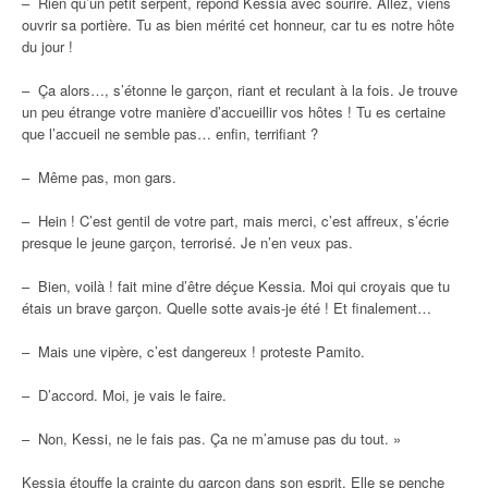
– Rien qu’un petit serpent, répond Kessia avec sourire. Allez, viens
ouvrir sa portière. Tu as bien mérité cet honneur, car tu es notre hôte
du jour !
– Ça alors…, s’étonne le garçon, riant et reculant à la fois. Je trouve
un peu étrange votre manière d’accueillir vos hôtes ! Tu es certaine
que l’accueil ne semble pas… enfin, terrifiant ?
– Même pas, mon gars.
– Hein ! C’est gentil de votre part, mais merci, c’est affreux, s’écrie
presque le jeune garçon, terrorisé. Je n’en veux pas.
– Bien, voilà ! fait mine d’être déçue Kessia. Moi qui croyais que tu
étais un brave garçon. Quelle sotte avais-je été ! Et finalement…
– Mais une vipère, c’est dangereux ! proteste Pamito.
– D’accord. Moi, je vais le faire.
– Non, Kessi, ne le fais pas. Ça ne m’amuse pas du tout. »
Kessia étouffe la crainte du garçon dans son esprit. Elle se penche