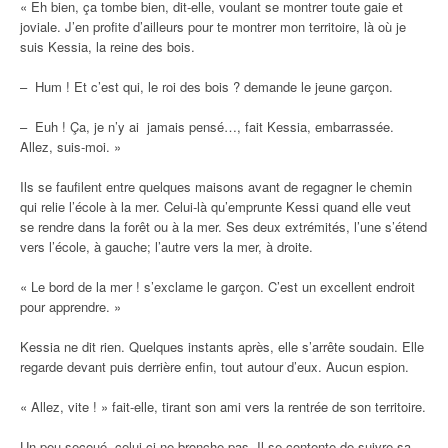
« Eh bien, ça tombe bien, dit-elle, voulant se montrer toute gaie et
joviale. J’en profite d’ailleurs pour te montrer mon territoire, là où je
suis Kessia, la reine des bois.
– Hum ! Et c’est qui, le roi des bois ? demande le jeune garçon.
– Euh ! Ça, je n’y ai jamais pensé…, fait Kessia, embarrassée.
Allez, suis-moi. »
Ils se faufilent entre quelques maisons avant de regagner le chemin
qui relie l’école à la mer. Celui-là qu’emprunte Kessi quand elle veut
se rendre dans la forêt ou à la mer. Ses deux extrémités, l’une s’étend
vers l’école, à gauche; l’autre vers la mer, à droite.
« Le bord de la mer ! s’exclame le garçon. C’est un excellent endroit
pour apprendre. »
Kessia ne dit rien. Quelques instants après, elle s’arrête soudain. Elle
regarde devant puis derrière enfin, tout autour d’eux. Aucun espion.
« Allez, vite ! » fait-elle, tirant son ami vers la rentrée de son territoire.
Un peu secoué, celui-ci ne bronche pas. Il se contente de suivre sa