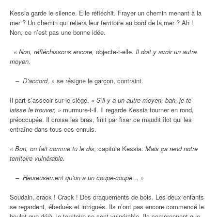
Kessia garde le silence. Elle réfléchit. Frayer un chemin menant à la
mer ? Un chemin qui reliera leur territoire au bord de la mer ? Ah !
Non, ce n’est pas une bonne idée.
« Non, réfléchissons encore,
objecte-t-elle.
Il doit y avoir un autre
moyen.
– D’accord, »
se résigne le garçon, contraint.
Il part s’asseoir sur le siège.
« S’il y a un autre moyen, bah, je te
laisse le trouver, »
murmure-t-il. Il regarde Kessia tourner en rond,
préoccupée. Il croise les bras, finit par fixer ce maudit îlot qui les
entraîne dans tous ces ennuis.
« Bon, on fait comme tu le dis,
capitule Kessia.
Mais ça rend notre
territoire vulnérable.
– Heureusement qu’on a un coupe-coupe… »
Soudain, crack ! Crack ! Des craquements de bois. Les deux enfants
se regardent, éberlués et intrigués. Ils n’ont pas encore commencé le
boulot que déjà, le territoire se sent vulnérable. Ils comprennent que