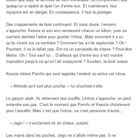
quelqu’un a repéré et épié l’un d’entre eux. Et maintenant, leur
royaume est en danger. En conséquence, il faut le protéger.
Des craquements de bois continuent. Et sans doute, l’ennemi
s’approche. Kessia et son ami ramassent chacun un bâton, puis se
cachent derrière l’arbre pour guetter l’intrus. Mais comment il a su
qu’ils vivent sur ce territoire ? Comment les a-t-ils espionnés ? Oh !
Pourtant, il ne le fallait pas. Est-ce un camarade de classe ? Peut-être
Melan. Oh ! Tout sauf lui… D’ailleurs qui d’entre eux s’est montré
imprudent jusqu’à ce qu’on l’ait soupçonné ? Soudain, le bruit cesse.
Kessia retient Pamito qui veut regarder l’endroit où arrive cet intrus.
« Attends qu’il soit plus proche, »
lui chuchote-t-elle.
Le garçon obéit. Ils retiennent leur souffle. L’intrus s’approche, on peut
entendre ses pas. C’est le moment que Pamito et Kessia choisissent
pour l’assaillir. Mais c’est que l’intrus, ce n’est personne d’autre…
« Jego ! »
s’exclament-ils en chœur, surpris.
Les mains dans les poches, Jego ne s’affole même pas. Il ne