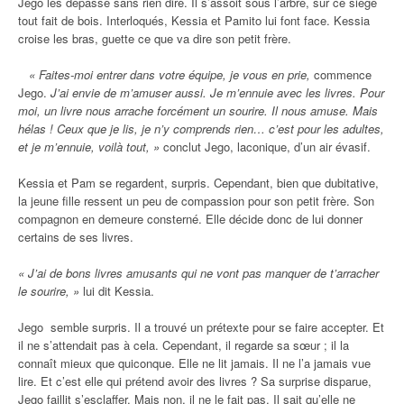
Jego les dépasse sans rien dire. Il s’assoit sous l’arbre, sur ce siège
tout fait de bois. Interloqués, Kessia et Pamito lui font face. Kessia
croise les bras, guette ce que va dire son petit frère.
« Faites-moi entrer dans votre équipe, je vous en prie,
commence
Jego.
J’ai envie de m’amuser aussi. Je m’ennuie avec les livres. Pour
moi, un livre nous arrache forcément un sourire. Il nous amuse. Mais
hélas ! Ceux que je lis, je n’y comprends rien… c’est pour les adultes,
et je m’ennuie, voilà tout, »
conclut Jego, laconique, d’un air évasif.
Kessia et Pam se regardent, surpris. Cependant, bien que dubitative,
la jeune fille ressent un peu de compassion pour son petit frère. Son
compagnon en demeure consterné. Elle décide donc de lui donner
certains de ses livres.
« J’ai de bons livres amusants qui ne vont pas manquer de t’arracher
le sourire, »
lui dit Kessia.
Jego semble surpris. Il a trouvé un prétexte pour se faire accepter. Et
il ne s’attendait pas à cela. Cependant, il regarde sa sœur ; il la
connaît mieux que quiconque. Elle ne lit jamais. Il ne l’a jamais vue
lire. Et c’est elle qui prétend avoir des livres ? Sa surprise disparue,
Jego faillit s’esclaffer. Mais non, il ne le fait pas. Il sait qu’elle ne