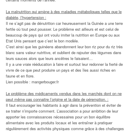
La malnutrition qui amène à des maladies métaboliques telles que le
diabète, l’hypertension :
Il ne s’agit pas de dénutrition car heureusement la Guinée a une terre
fertile où tout peut pousser. Le problème est ailleurs et est celui de
beaucoup de pays qui ont voulu imiter la nutrition en Europe ou aux
Etat Unis pensant que c’est le bon modèle.
C’est ainsi que les guinéens abandonnent leur bon riz pour du riz très
blanc sans valeur nutritive, et oublient de rajouter des légumes dans
leurs sauces alors que leurs ancêtres le faisaient…
Il y a une vraie rééducation à faire et surtout leur redonner la fierté de
vivre de ce que peut produire un pays et des îles aussi riches en
faune et en flore.
Lien possible : mangerbouger.fr
Le problème des médicaments vendus dans les marchés dont on ne
peut même pas connaitre l’origine et la date de péremption. :
Il faut encourager les habitants à agir dans la prévention et éviter de
se traiter n’importe comment. L’association a pour ambition de leur
apporter les connaissances nécessaires pour un bon équilibre
alimentaire avec les produits locaux et les entraîner à pratiquer
régulièrement des activités physiques comme grâce à des challenges