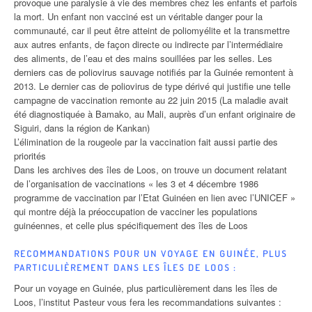
provoque une paralysie à vie des membres chez les enfants et parfois
la mort. Un enfant non vacciné est un véritable danger pour la
communauté, car il peut être atteint de poliomyélite et la transmettre
aux autres enfants, de façon directe ou indirecte par l’intermédiaire
des aliments, de l’eau et des mains souillées par les selles. Les
derniers cas de poliovirus sauvage notifiés par la Guinée remontent à
2013. Le dernier cas de poliovirus de type dérivé qui justifie une telle
campagne de vaccination remonte au 22 juin 2015 (La maladie avait
été diagnostiquée à Bamako, au Mali, auprès d’un enfant originaire de
Siguiri, dans la région de Kankan)
L’élimination de la rougeole par la vaccination fait aussi partie des
priorités
Dans les archives des îles de Loos, on trouve un document relatant
de l’organisation de vaccinations « les 3 et 4 décembre 1986
programme de vaccination par l’Etat Guinéen en lien avec l’UNICEF »
qui montre déjà la préoccupation de vacciner les populations
guinéennes, et celle plus spécifiquement des îles de Loos
RECOMMANDATIONS POUR UN VOYAGE EN GUINÉE, PLUS
PARTICULIÈREMENT DANS LES ÎLES DE LOOS :
Pour un voyage en Guinée, plus particulièrement dans les îles de
Loos, l’institut Pasteur vous fera les recommandations suivantes :