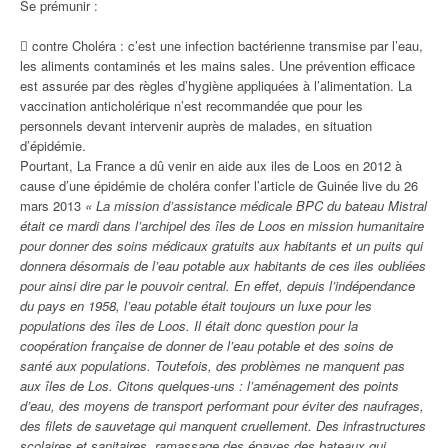
Se prémunir :
 contre Choléra : c’est une infection bactérienne transmise par l’eau,
les aliments contaminés et les mains sales. Une prévention efficace
est assurée par des règles d’hygiène appliquées à l’alimentation. La
vaccination anticholérique n’est recommandée que pour les
personnels devant intervenir auprès de malades, en situation
d’épidémie.
Pourtant, La France a dû venir en aide aux iles de Loos en 2012 à
cause d’une épidémie de choléra confer l’article de Guinée live du 26
mars 2013
« La mission d’assistance médicale BPC du bateau Mistral
était ce mardi dans l’archipel des îles de Loos en mission humanitaire
pour donner des soins médicaux gratuits aux habitants et un puits qui
donnera désormais de l’eau potable aux habitants de ces iles oubliées
pour ainsi dire par le pouvoir central. En effet, depuis l’indépendance
du pays en 1958, l’eau potable était toujours un luxe pour les
populations des îles de Loos. Il était donc question pour la
coopération française de donner de l’eau potable et des soins de
santé aux populations. Toutefois, des problèmes ne manquent pas
aux îles de Los. Citons quelques-uns : l’aménagement des points
d’eau, des moyens de transport performant pour éviter des naufrages,
des filets de sauvetage qui manquent cruellement. Des infrastructures
scolaires et sanitaires, ramassage des épaves des bateaux qui