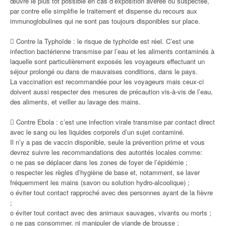
œuvre le plus tôt possible en cas d’exposition avérée ou suspectée,
par contre elle simplifie le traitement et dispense du recours aux
immunoglobulines qui ne sont pas toujours disponibles sur place.
 Contre la Typhoïde : le risque de typhoïde est réel. C’est une
infection bactérienne transmise par l’eau et les aliments contaminés à
laquelle sont particulièrement exposés les voyageurs effectuant un
séjour prolongé ou dans de mauvaises conditions, dans le pays.
La vaccination est recommandée pour les voyageurs mais ceux-ci
doivent aussi respecter des mesures de précaution vis-à-vis de l’eau,
des aliments, et veiller au lavage des mains.
 Contre Ebola : c’est une infection virale transmise par contact direct
avec le sang ou les liquides corporels d’un sujet contaminé.
Il n’y a pas de vaccin disponible, seule la prévention prime et vous
devrez suivre les recommandations des autorités locales comme:
o ne pas se déplacer dans les zones de foyer de l’épidémie ;
o respecter les règles d’hygiène de base et, notamment, se laver
fréquemment les mains (savon ou solution hydro-alcoolique) ;
o éviter tout contact rapproché avec des personnes ayant de la fièvre
;
o éviter tout contact avec des animaux sauvages, vivants ou morts ;
o ne pas consommer, ni manipuler de viande de brousse ;