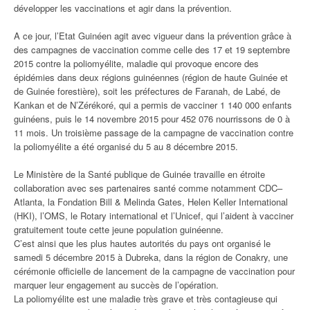
développer les vaccinations et agir dans la prévention.
A ce jour, l’Etat Guinéen agit avec vigueur dans la prévention grâce à
des campagnes de vaccination comme celle des 17 et 19 septembre
2015 contre la poliomyélite, maladie qui provoque encore des
épidémies dans deux régions guinéennes (région de haute Guinée et
de Guinée forestière), soit les préfectures de Faranah, de Labé, de
Kankan et de N’Zérékoré, qui a permis de vacciner 1 140 000 enfants
guinéens, puis le 14 novembre 2015 pour 452 076 nourrissons de 0 à
11 mois. Un troisième passage de la campagne de vaccination contre
la poliomyélite a été organisé du 5 au 8 décembre 2015.
Le Ministère de la Santé publique de Guinée travaille en étroite
collaboration avec ses partenaires santé comme notamment CDC–
Atlanta, la Fondation Bill & Melinda Gates, Helen Keller International
(HKI), l’OMS, le Rotary international et l’Unicef, qui l’aident à vacciner
gratuitement toute cette jeune population guinéenne.
C’est ainsi que les plus hautes autorités du pays ont organisé le
samedi 5 décembre 2015 à Dubreka, dans la région de Conakry, une
cérémonie officielle de lancement de la campagne de vaccination pour
marquer leur engagement au succès de l’opération.
La poliomyélite est une maladie très grave et très contagieuse qui