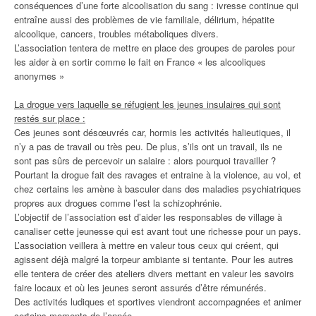
conséquences d’une forte alcoolisation du sang : ivresse continue qui
entraîne aussi des problèmes de vie familiale, délirium, hépatite
alcoolique, cancers, troubles métaboliques divers.
L’association tentera de mettre en place des groupes de paroles pour
les aider à en sortir comme le fait en France « les alcooliques
anonymes »
La drogue vers laquelle se réfugient les jeunes insulaires qui sont
restés sur place :
Ces jeunes sont désœuvrés car, hormis les activités halieutiques, il
n’y a pas de travail ou très peu. De plus, s’ils ont un travail, ils ne
sont pas sûrs de percevoir un salaire : alors pourquoi travailler ?
Pourtant la drogue fait des ravages et entraine à la violence, au vol, et
chez certains les amène à basculer dans des maladies psychiatriques
propres aux drogues comme l’est la schizophrénie.
L’objectif de l’association est d’aider les responsables de village à
canaliser cette jeunesse qui est avant tout une richesse pour un pays.
L’association veillera à mettre en valeur tous ceux qui créent, qui
agissent déjà malgré la torpeur ambiante si tentante. Pour les autres
elle tentera de créer des ateliers divers mettant en valeur les savoirs
faire locaux et où les jeunes seront assurés d’être rémunérés.
Des activités ludiques et sportives viendront accompagnées et animer
certains moments de l’année.