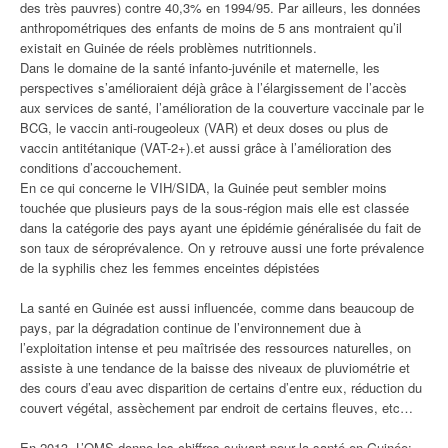
des très pauvres) contre 40,3% en 1994/95. Par ailleurs, les données
anthropométriques des enfants de moins de 5 ans montraient qu’il
existait en Guinée de réels problèmes nutritionnels.
Dans le domaine de la santé infanto-juvénile et maternelle, les
perspectives s’amélioraient déjà grâce à l’élargissement de l’accès
aux services de santé, l’amélioration de la couverture vaccinale par le
BCG, le vaccin anti-rougeoleux (VAR) et deux doses ou plus de
vaccin antitétanique (VAT-2+).et aussi grâce à l’amélioration des
conditions d’accouchement.
En ce qui concerne le VIH/SIDA, la Guinée peut sembler moins
touchée que plusieurs pays de la sous-région mais elle est classée
dans la catégorie des pays ayant une épidémie généralisée du fait de
son taux de séroprévalence. On y retrouve aussi une forte prévalence
de la syphilis chez les femmes enceintes dépistées
La santé en Guinée est aussi influencée, comme dans beaucoup de
pays, par la dégradation continue de l’environnement due à
l’exploitation intense et peu maîtrisée des ressources naturelles, on
assiste à une tendance de la baisse des niveaux de pluviométrie et
des cours d’eau avec disparition de certains d’entre eux, réduction du
couvert végétal, assèchement par endroit de certains fleuves, etc…
En 2013, L’OMS donne les chiffres suivant pour la santé en Guinée: