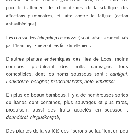
mauvais pour le système gastro-intestinal, et est excellent
pour le traitement des rhumatismes, de la sciatique, des
affections pulmonaires, et lutte contre la fatigue (action
antiasthénique).
Les corossoliers
(shopshop en soussou)
sont présents car cultivés
par l’homme, ils ne sont pas là naturellement.
D’autres plantes endémiques des iles de Loos, moins
connues, produisent des fruits sauvages, tous
comestibles, dont les noms soussous sont :
cantigni,
Loukhouré, bougnet, mancrimancris, bôtô, kinkirissi,
En plus de beaux bambous, Il y a de nombreuses sortes
de lianes dont certaines, plus sauvages et plus rares,
produisent aussi des fruits appelés en soussou :
doundéret, nînguékhignè,
Des plantes de la variété des liserons se faufilent un peu