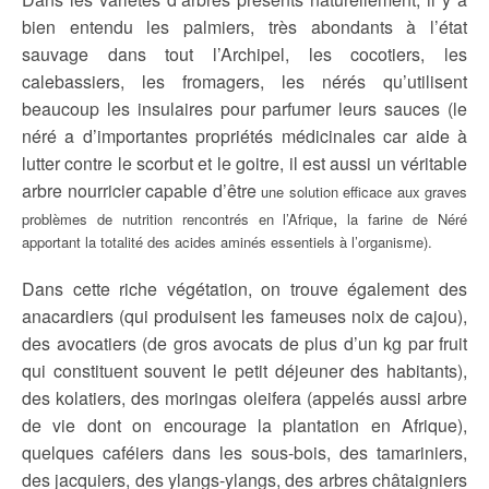
bien entendu les palmiers, très abondants à l’état
sauvage dans tout l’Archipel, les cocotiers, les
calebassiers, les fromagers, les nérés qu’utilisent
beaucoup les insulaires pour parfumer leurs sauces (le
néré a d’importantes propriétés médicinales car aide à
lutter contre le scorbut et le goitre, il est aussi un véritable
arbre nourricier capable d’être
une solution efficace aux graves
,
problèmes de nutrition rencontrés en l’Afrique
la farine de Néré
apportant la totalité des acides aminés essentiels à l’organisme).
Dans cette riche végétation, on trouve également des
anacardiers (qui produisent les fameuses noix de cajou),
des avocatiers (de gros avocats de plus d’un kg par fruit
qui constituent souvent le petit déjeuner des habitants),
des kolatiers, des moringas oleifera (appelés aussi arbre
de vie dont on encourage la plantation en Afrique),
quelques caféiers dans les sous-bois, des tamariniers,
des jacquiers, des ylangs-ylangs, des arbres châtaigniers